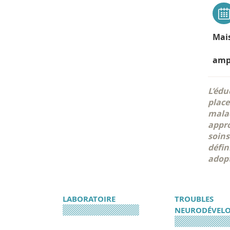
Mais
amp
L’édu
place
malad
appro
soins
défin
adopt
LABORATOIRE
TROUBLES
NEURODÉVEL